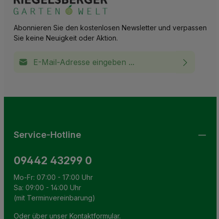
Abonnieren Sie den kostenlosen Newsletter und verpassen
Sie keine Neuigkeit oder Aktion.
E-Mail-Adresse*
Ich habe die
Datenschutzbestimmungen
zur Kenntnis
This site is protected by reCAPTCHA and the Google
Privacy Policy
and
Terms of Service
apply.
Die mit einem Stern (*) markierten Felder sind
genommen und die
AGB
gelesen und bin mit ihnen
Pflichtfelder.
einverstanden.
Service-Hotline
09442 43299 0
Mo-Fr: 07:00 - 17:00 Uhr
Sa: 09:00 - 14:00 Uhr
(mit Terminvereinbarung)
Oder über unser
Kontaktformular
.