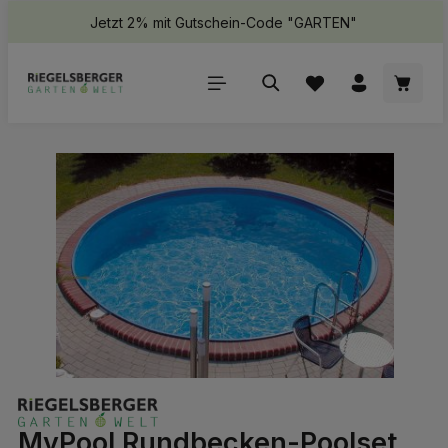
Jetzt 2% mit Gutschein-Code "GARTEN"
halt springen
Waren
Bildergalerie überspringen
MyPool Rundbecken-Poolset