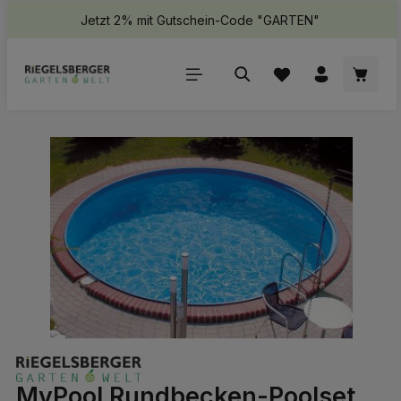
Jetzt 2% mit Gutschein-Code "GARTEN"
halt springen
Waren
Bildergalerie überspringen
MyPool Rundbecken-Poolset