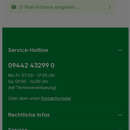
E-Mail-Adresse*
Ich habe die
Datenschutzbestimmungen
zur Kenntnis
This site is protected by reCAPTCHA and the Google
Privacy Policy
and
Terms of Service
apply.
Die mit einem Stern (*) markierten Felder sind
genommen und die
AGB
gelesen und bin mit ihnen
Pflichtfelder.
einverstanden.
Service-Hotline
09442 43299 0
Mo-Fr: 07:00 - 17:00 Uhr
Sa: 09:00 - 14:00 Uhr
(mit Terminvereinbarung)
Oder über unser
Kontaktformular
.
Rechtliche Infos
Service