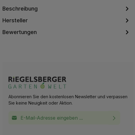
Beschreibung
Hersteller
Bewertungen
Abonnieren Sie den kostenlosen Newsletter und verpassen
Sie keine Neuigkeit oder Aktion.
E-Mail-Adresse*
Ich habe die
Datenschutzbestimmungen
zur Kenntnis
This site is protected by reCAPTCHA and the Google
Privacy Policy
and
Terms of Service
apply.