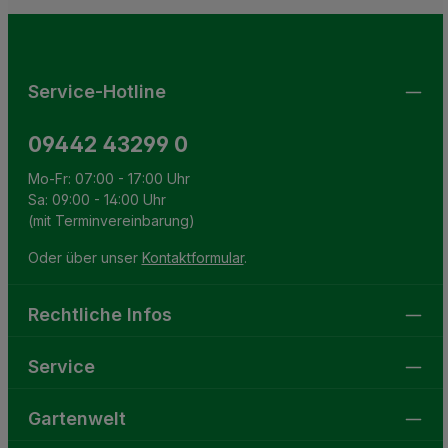
Die mit einem Stern (*) markierten Felder sind
genommen und die
AGB
gelesen und bin mit ihnen
Pflichtfelder.
einverstanden.
Service-Hotline
09442 43299 0
Mo-Fr: 07:00 - 17:00 Uhr
Sa: 09:00 - 14:00 Uhr
(mit Terminvereinbarung)
Oder über unser
Kontaktformular
.
Rechtliche Infos
Service
Gartenwelt