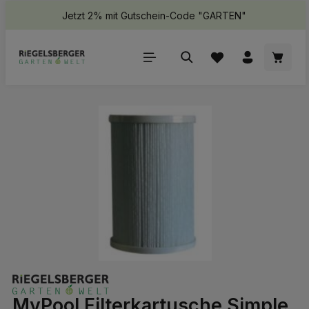
Jetzt 2% mit Gutschein-Code "GARTEN"
halt springen
Waren
Bildergalerie überspringen
MyPool Filterkartusche Simple