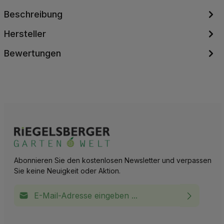
Beschreibung
Hersteller
Bewertungen
Abonnieren Sie den kostenlosen Newsletter und verpassen
Sie keine Neuigkeit oder Aktion.
E-Mail-Adresse*
Ich habe die
Datenschutzbestimmungen
zur Kenntnis
This site is protected by reCAPTCHA and the Google
Privacy Policy
and
Terms of Service
apply.