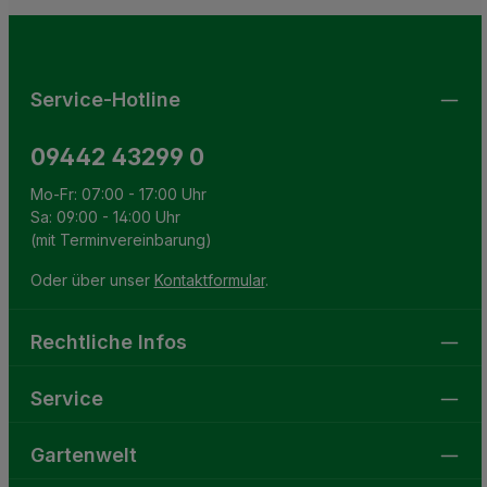
Die mit einem Stern (*) markierten Felder sind
genommen und die
AGB
gelesen und bin mit ihnen
Pflichtfelder.
einverstanden.
Service-Hotline
09442 43299 0
Mo-Fr: 07:00 - 17:00 Uhr
Sa: 09:00 - 14:00 Uhr
(mit Terminvereinbarung)
Oder über unser
Kontaktformular
.
Rechtliche Infos
Service
Gartenwelt