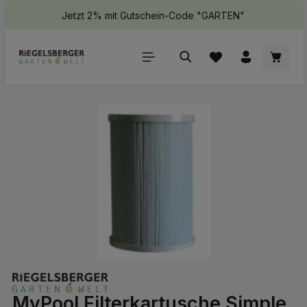
Jetzt 2% mit Gutschein-Code "GARTEN"
halt springen
Waren
Bildergalerie überspringen
MyPool Filterkartusche Simple