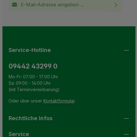
E-Mail-Adresse*
Ich habe die
Datenschutzbestimmungen
zur Kenntnis
This site is protected by reCAPTCHA and the Google
Privacy Policy
and
Terms of Service
apply.
Die mit einem Stern (*) markierten Felder sind
genommen und die
AGB
gelesen und bin mit ihnen
Pflichtfelder.
einverstanden.
Service-Hotline
09442 43299 0
Mo-Fr: 07:00 - 17:00 Uhr
Sa: 09:00 - 14:00 Uhr
(mit Terminvereinbarung)
Oder über unser
Kontaktformular
.
Rechtliche Infos
Service