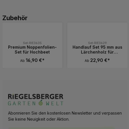
Produktgalerie überspringen
Zubehör
Set-RIE3635
Set-RIE3629
Premium Noppenfolien-
Handlauf Set 95 mm aus
Set für Hochbeet
Lärchenholz für
Hochbeete von
16,90 €*
22,90 €*
Ab
Ab
Gartenwelt
Riegelsberger
Abonnieren Sie den kostenlosen Newsletter und verpassen
Sie keine Neuigkeit oder Aktion.