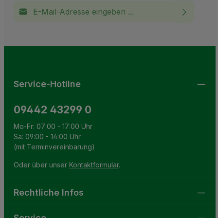
E-Mail-Adresse*
Ich habe die
Datenschutzbestimmungen
zur Kenntnis
This site is protected by reCAPTCHA and the Google
Privacy Policy
and
Terms of Service
apply.
Die mit einem Stern (*) markierten Felder sind
genommen und die
AGB
gelesen und bin mit ihnen
Pflichtfelder.
einverstanden.
Service-Hotline
09442 43299 0
Mo-Fr: 07:00 - 17:00 Uhr
Sa: 09:00 - 14:00 Uhr
(mit Terminvereinbarung)
Oder über unser
Kontaktformular
.
Rechtliche Infos
Service