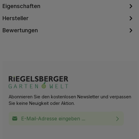
Eigenschaften
Hersteller
Bewertungen
Abonnieren Sie den kostenlosen Newsletter und verpassen
Sie keine Neuigkeit oder Aktion.
E-Mail-Adresse*
Ich habe die
Datenschutzbestimmungen
zur Kenntnis
This site is protected by reCAPTCHA and the Google
Privacy Policy
and
Terms of Service
apply.
Die mit einem Stern (*) markierten Felder sind
genommen und die
AGB
gelesen und bin mit ihnen