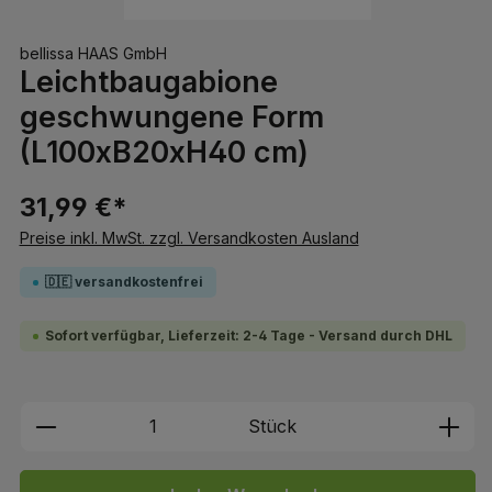
bellissa HAAS GmbH
Leichtbaugabione
geschwungene Form
(L100xB20xH40 cm)
31,99 €*
Preise inkl. MwSt. zzgl. Versandkosten Ausland
🇩🇪 versandkostenfrei
Sofort verfügbar, Lieferzeit: 2-4 Tage - Versand durch DHL
Produkt Anzahl: Gib den gewünschten We
Stück