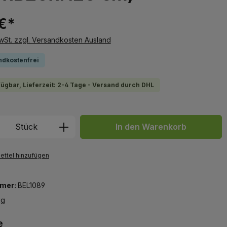
€*
MwSt. zzgl. Versandkosten Ausland
ndkostenfrei
fügbar, Lieferzeit: 2-4 Tage - Versand durch DHL
 Anzahl: Gib den gewünschten Wert ein 
Stück
In den Warenkorb
ttel hinzufügen
mer:
BEL1089
kg
e