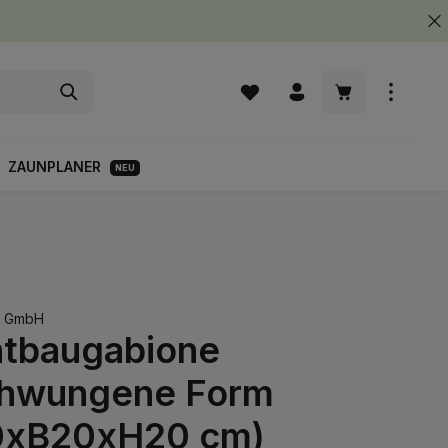
Warenkorb enth
ZAUNPLANER
NEU
S GmbH
htbaugabione
hwungene Form
0xB20xH20 cm)