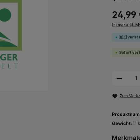
24,99 
Preise inkl. 
🇩🇪 versa
Sofort ver
Produkt
Zum Merkze
Produktnum
Gewicht:
1.1 
Merkmal