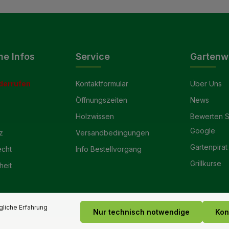
he Infos
Service
Gartenw
derrufen
Kontaktformular
Über Uns
Öffnungszeiten
News
Holzwissen
Bewerten S
Google
z
Versandbedingungen
Gartenpirat
echt
Info Bestellvorgang
Grillkurse
heit
liche Erfahrung
Nur technisch notwendige
Kon