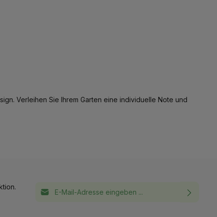
ign. Verleihen Sie Ihrem Garten eine individuelle Note und
E-Mail-Adresse*
tion.
Ich habe die
Datenschutzbestimmungen
zur
This site is protected by reCAPTCHA and the Google
Privacy