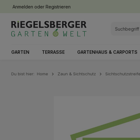
Anmelden
oder
Registrieren
springen
Zur Hauptnavigation springen
GARTEN
TERRASSE
GARTENHAUS & CARPORTS
Du bist hier:
Home
Zaun & Sichtschutz
Sichtschutzstrei
Bildergalerie überspringen