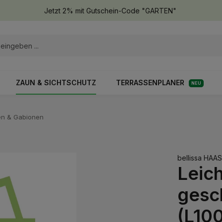
Jetzt 2% mit Gutschein-Code "GARTEN"
ZAUN & SICHTSCHUTZ
TERRASSENPLANER
NEU
fen & Gabionen
bellissa HAA
Leic
gesc
(L10