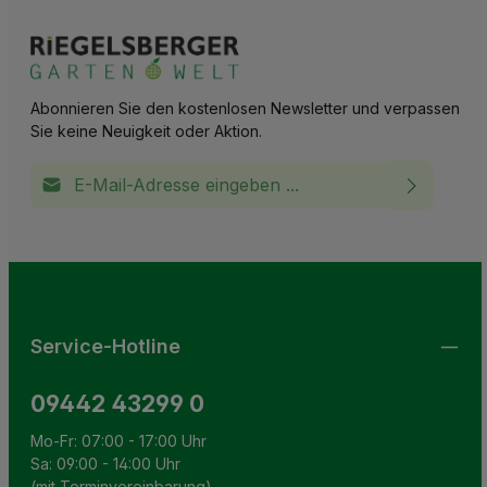
Abonnieren Sie den kostenlosen Newsletter und verpassen
Sie keine Neuigkeit oder Aktion.
E-Mail-Adresse*
Ich habe die
Datenschutzbestimmungen
zur Kenntnis
This site is protected by reCAPTCHA and the Google
Privacy Policy
and
Terms of Service
apply.
Die mit einem Stern (*) markierten Felder sind
genommen und die
AGB
gelesen und bin mit ihnen
Pflichtfelder.
einverstanden.
Service-Hotline
09442 43299 0
Mo-Fr: 07:00 - 17:00 Uhr
Sa: 09:00 - 14:00 Uhr
(mit Terminvereinbarung)