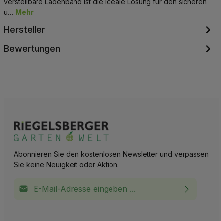
verstellbare Ladenband ist die ideale Lösung für den sicheren
u…
Mehr
Hersteller
Bewertungen
Abonnieren Sie den kostenlosen Newsletter und verpassen
Sie keine Neuigkeit oder Aktion.
E-Mail-Adresse*
Ich habe die
Datenschutzbestimmungen
zur Kenntnis
This site is protected by reCAPTCHA and the Google
Privacy Policy
and
Terms of Service
apply.
Die mit einem Stern (*) markierten Felder sind
genommen und die
AGB
gelesen und bin mit ihnen