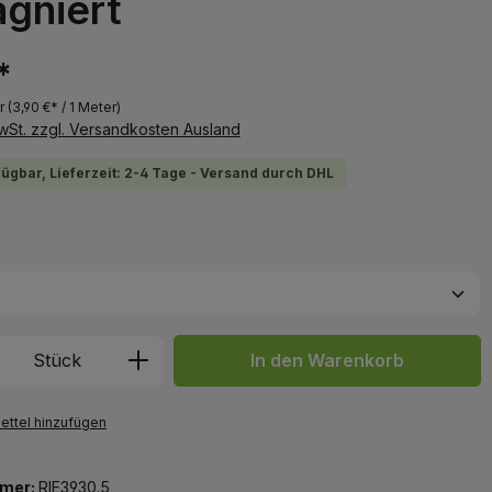
ägniert
*
r
(3,90 €* / 1 Meter)
MwSt. zzgl. Versandkosten Ausland
fügbar, Lieferzeit: 2-4 Tage - Versand durch DHL
uswählen
 Anzahl: Gib den gewünschten Wert ein 
Stück
In den Warenkorb
ttel hinzufügen
mer:
RIE3930.5