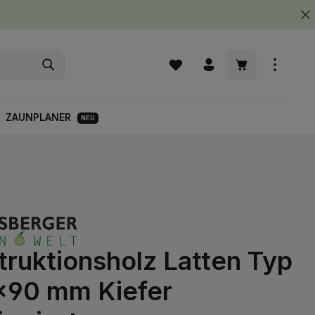
Warenkorb enth
ZAUNPLANER
NEU
truktionsholz Latten Typ
x90 mm Kiefer