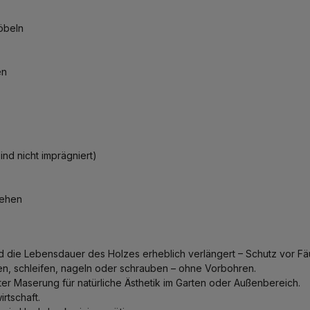
öbeln
en
ind nicht imprägniert)
sehen
die Lebensdauer des Holzes erheblich verlängert – Schutz vor Fäuln
en, schleifen, nageln oder schrauben – ohne Vorbohren.
anter Maserung für natürliche Ästhetik im Garten oder Außenbereich.
irtschaft.