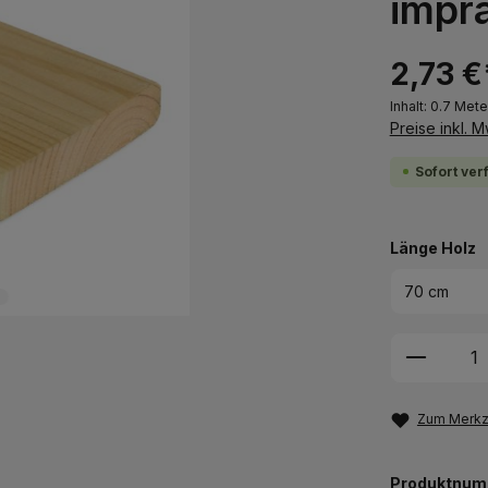
impr
2,73 €
Inhalt:
0.7 Mete
Preise inkl. 
Sofort ver
a
Länge Holz
Produkt
Zum Merkze
Produktnum