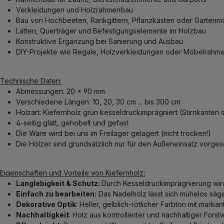
Verkleidungen und Holzrahmenbau
Bau von Hochbeeten, Rankgittern, Pflanzkästen oder Gartenm
Latten, Querträger und Befestigungselemente im Holzbau
Konstruktive Ergänzung bei Sanierung und Ausbau
DIY-Projekte wie Regale, Holzverkleidungen oder Möbelrahm
Technische Daten:
Abmessungen: 20 x 90 mm
Verschiedene Längen: 10, 20, 30 cm ... bis 300 cm
Holzart: Kiefernholz grün kesseldruckimprägniert (Stirnkanten s
4-seitig glatt, gehobelt und gefast
Die Ware wird bei uns im Freilager gelagert (nicht trocken!)
Die Hölzer sind grundsätzlich nur für den Außeneinsatz vorge
Eigenschaften und Vorteile von Kiefernholz:
Langlebigkeit & Schutz:
Durch Kesseldruckimprägnierung wird 
Einfach zu bearbeiten:
Das Nadelholz lässt sich mühelos säg
Dekorative Optik
: Heller, gelblich-rötlicher Farbton mit mark
Nachhaltigkeit
: Holz aus kontrollierter und nachhaltiger Forstw