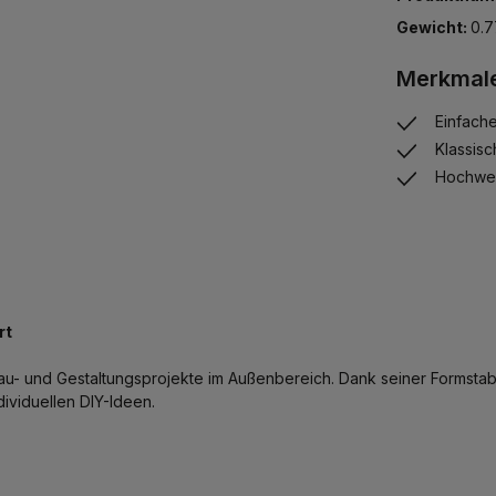
Gewicht:
0.7
Merkmal
Einfach
Klassis
Hochwer
rt
au- und Gestaltungsprojekte im Außenbereich. Dank seiner Formstabili
ividuellen DIY-Ideen.