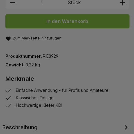
Produkt Anzahl: Gib den gewünschten We
Stück
In den Warenkorb
Zum Merkzettel hinzufügen
Produktnummer:
RIE3929
Gewicht:
0.22 kg
Merkmale
Einfache Anwendung - für Profis und Amateure
Klassisches Design
Hochwertige Kiefer KDI
Beschreibung