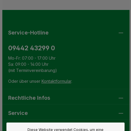
Ich habe die
Datenschutzbestimmungen
zur Kenntnis
This site is protected by reCAPTCHA and the Google
Privacy Policy
and
Terms of Service
apply.
Die mit einem Stern (*) markierten Felder sind
genommen und die
AGB
gelesen und bin mit ihnen
Pflichtfelder.
einverstanden.
Service-Hotline
09442 43299 0
Mo-Fr: 07:00 - 17:00 Uhr
Sa: 09:00 - 14:00 Uhr
(mit Terminvereinbarung)
Oder über unser
Kontaktformular
.
Rechtliche Infos
Service
Gartenwelt
Diese Website verwendet Cookies, um eine