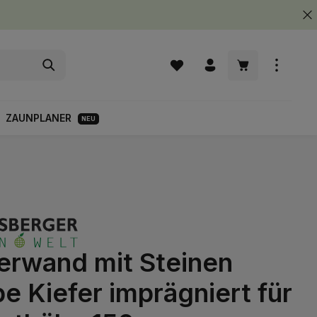
Warenkorb enth
ZAUNPLANER
NEU
terwand mit Steinen
 Kiefer imprägniert für