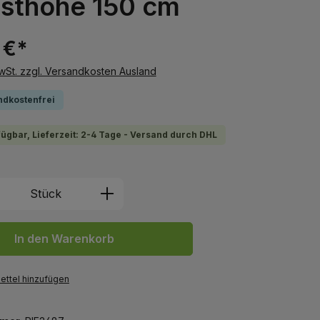
sthöhe 150 cm
 €*
MwSt. zzgl. Versandkosten Ausland
ndkostenfrei
fügbar, Lieferzeit: 2-4 Tage - Versand durch DHL
 Anzahl: Gib den gewünschten Wert ein 
Stück
In den Warenkorb
ttel hinzufügen