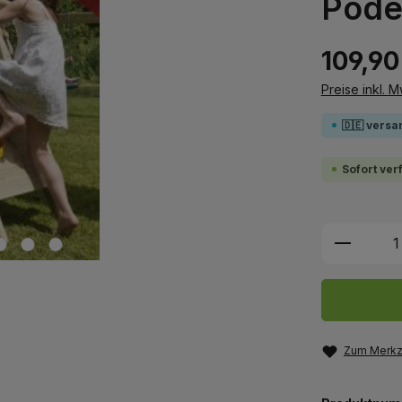
Pode
109,90
Preise inkl. 
🇩🇪 versa
Sofort ver
Produkt
Zum Merkze