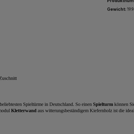
Produktnum
Gewicht:
19.
Zuschnitt
beliebtesten Spieltürme in Deutschland. So einen
Spielturm
können Si
umodul
Kletterwand
aus witterungsbeständigem Kiefernholz ist die ideal