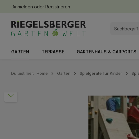
Anmelden
oder
Registrieren
springen
Zur Hauptnavigation springen
GARTEN
TERRASSE
GARTENHAUS & CARPORTS
Du bist hier:
Home
Garten
Spielgeräte für Kinder
Spi
Bildergalerie überspringen