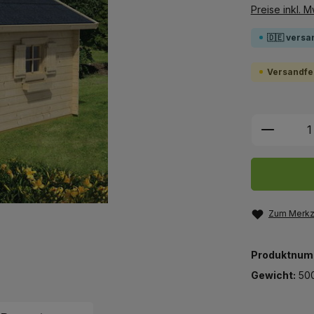
Preise inkl. 
🇩🇪 versa
Versandfer
Produkt
Zum Merkze
Produktnum
Gewicht:
50