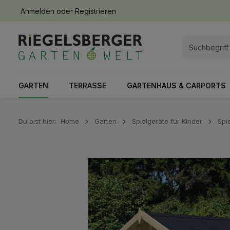
Anmelden
oder
Registrieren
springen
Zur Hauptnavigation springen
GARTEN
TERRASSE
GARTENHAUS & CARPORTS
Du bist hier:
Home
Garten
Spielgeräte für Kinder
Spi
Bildergalerie überspringen