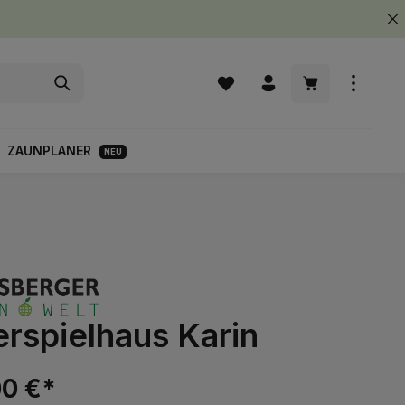
Warenkorb enth
ZAUNPLANER
NEU
rspielhaus Karin
00 €*