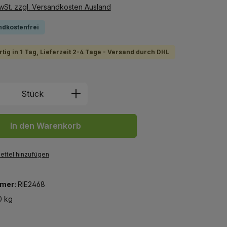
MwSt. zzgl. Versandkosten Ausland
ndkostenfrei
tig in 1 Tag, Lieferzeit 2-4 Tage - Versand durch DHL
 Anzahl: Gib den gewünschten Wert ein 
Stück
In den Warenkorb
ttel hinzufügen
mer:
RIE2468
0 kg