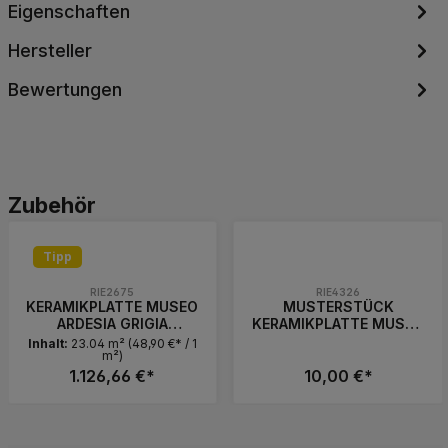
Eigenschaften
Hersteller
Bewertungen
Produktgalerie überspringen
Zubehör
Tipp
RIE2675
RIE4326
KERAMIKPLATTE MUSEO
MUSTERSTÜCK
ARDESIA GRIGIA
KERAMIKPLATTE MUSEO
60x60x2cm
ARDESIA GRIGIA
Inhalt:
23.04 m²
(48,90 €* / 1
m²)
FEINSTEINZEUG
20x20x2 cm
MODERN 23,04 m², 64
1.126,66 €*
FEINSTEINZEUG
10,00 €*
Stk. (LAGERARTIKEL)
MODERN
Produkt Anzahl: Gib den gewünschten 
Produkt Anzahl: 
Palette