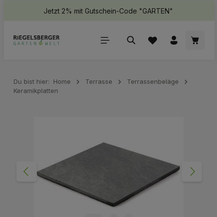
Jetzt 2% mit Gutschein-Code "GARTEN"
halt springen
Waren
Du bist hier:
Home
Terrasse
Terrassenbeläge
Keramikplatten
Bildergalerie überspringen