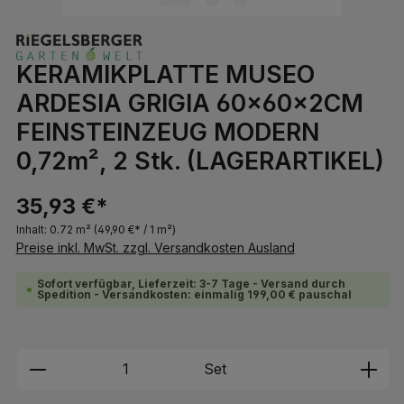
KERAMIKPLATTE MUSEO
ARDESIA GRIGIA 60x60x2CM
FEINSTEINZEUG MODERN
0,72m², 2 Stk. (LAGERARTIKEL)
35,93 €*
Inhalt:
0.72 m²
(49,90 €* / 1 m²)
Preise inkl. MwSt. zzgl. Versandkosten Ausland
Sofort verfügbar, Lieferzeit: 3-7 Tage - Versand durch
Spedition - Versandkosten: einmalig 199,00 € pauschal
Produkt Anzahl: Gib den gewünschten We
Set