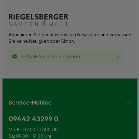
Abonnieren Sie den kostenlosen Newsletter und verpassen
Sie keine Neuigkeit oder Aktion.
E-Mail-Adresse*
Ich habe die
Datenschutzbestimmungen
zur Kenntnis
This site is protected by reCAPTCHA and the Google
Privacy Policy
and
Terms of Service
apply.
Die mit einem Stern (*) markierten Felder sind
genommen und die
AGB
gelesen und bin mit ihnen
Pflichtfelder.
einverstanden.
Service-Hotline
09442 43299 0
Mo-Fr: 07:00 - 17:00 Uhr
Sa: 09:00 - 14:00 Uhr