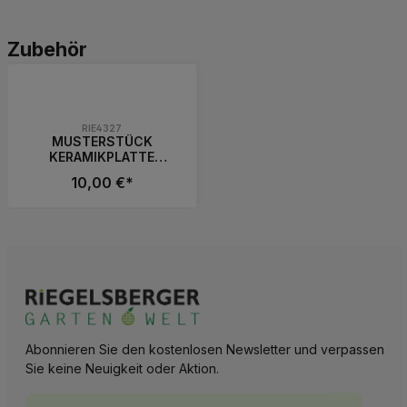
Produktgalerie überspringen
Zubehör
RIE4327
MUSTERSTÜCK
KERAMIKPLATTE
CEMENTO BLACK
10,00 €*
20x20x2 cm
FEINSTEINUG MODERN
Produkt Anzahl: Gib den gewünschten 
Abonnieren Sie den kostenlosen Newsletter und verpassen
Sie keine Neuigkeit oder Aktion.
E-Mail-Adresse*