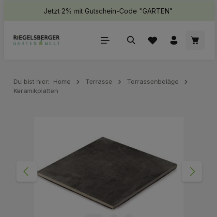
Jetzt 2% mit Gutschein-Code "GARTEN"
halt springen
Waren
Du bist hier:
Home
Terrasse
Terrassenbeläge
Keramikplatten
Bildergalerie überspringen