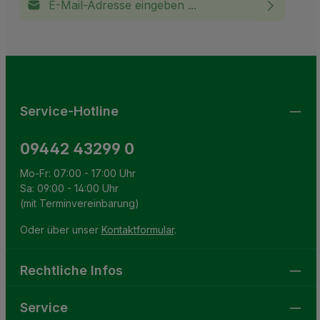
Ich habe die
Datenschutzbestimmungen
zur Kenntnis
This site is protected by reCAPTCHA and the Google
Privacy Policy
and
Terms of Service
apply.
Die mit einem Stern (*) markierten Felder sind
genommen und die
AGB
gelesen und bin mit ihnen
Pflichtfelder.
einverstanden.
Service-Hotline
09442 43299 0
Mo-Fr: 07:00 - 17:00 Uhr
Sa: 09:00 - 14:00 Uhr
(mit Terminvereinbarung)
Oder über unser
Kontaktformular
.
Rechtliche Infos
Service