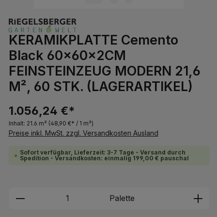
KERAMIKPLATTE Cemento
Black 60x60x2CM
FEINSTEINZEUG MODERN 21,6
M², 60 STK. (LAGERARTIKEL)
1.056,24 €*
Inhalt:
21.6 m²
(48,90 €* / 1 m²)
Preise inkl. MwSt. zzgl. Versandkosten Ausland
Sofort verfügbar, Lieferzeit: 3-7 Tage - Versand durch
Spedition - Versandkosten: einmalig 199,00 € pauschal
Produkt Anzahl: Gib den gewünschten We
Palette