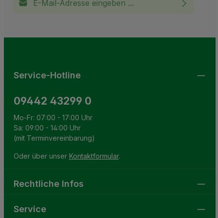
Ich habe die
Datenschutzbestimmungen
zur Kenntnis
This site is protected by reCAPTCHA and the Google
Privacy Policy
and
Terms of Service
apply.
Die mit einem Stern (*) markierten Felder sind
genommen und die
AGB
gelesen und bin mit ihnen
Pflichtfelder.
einverstanden.
Service-Hotline
09442 43299 0
Mo-Fr: 07:00 - 17:00 Uhr
Sa: 09:00 - 14:00 Uhr
(mit Terminvereinbarung)
Oder über unser
Kontaktformular
.
Rechtliche Infos
Service