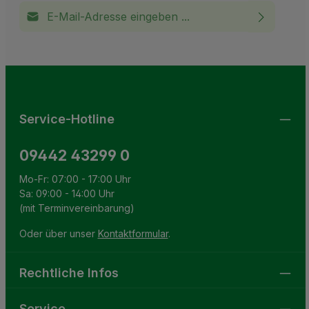
E-Mail-Adresse*
Ich habe die
Datenschutzbestimmungen
zur Kenntnis
This site is protected by reCAPTCHA and the Google
Privacy Policy
and
Terms of Service
apply.
Die mit einem Stern (*) markierten Felder sind
genommen und die
AGB
gelesen und bin mit ihnen
Pflichtfelder.
einverstanden.
Service-Hotline
09442 43299 0
Mo-Fr: 07:00 - 17:00 Uhr
Sa: 09:00 - 14:00 Uhr
(mit Terminvereinbarung)
Oder über unser
Kontaktformular
.
Rechtliche Infos
Service