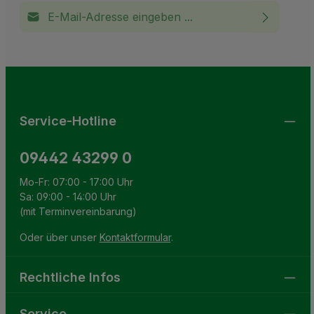
E-Mail-Adresse*
Ich habe die
Datenschutzbestimmungen
zur Kenntnis
This site is protected by reCAPTCHA and the Google
Privacy Policy
and
Terms of Service
apply.
Die mit einem Stern (*) markierten Felder sind
genommen und die
AGB
gelesen und bin mit ihnen
Pflichtfelder.
einverstanden.
Service-Hotline
09442 43299 0
Mo-Fr: 07:00 - 17:00 Uhr
Sa: 09:00 - 14:00 Uhr
(mit Terminvereinbarung)
Oder über unser
Kontaktformular
.
Rechtliche Infos
Service