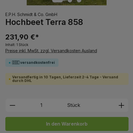
E.P.H. Schmidt & Co. GmbH
Hochbeet Terra 858
231,90 €*
Inhalt:
1 Stück
Preise inkl. MwSt. zzgl. Versandkosten Ausland
🇩🇪 versandkostenfrei
Versandfertig in 10 Tagen, Lieferzeit 2-4 Tage - Versand
durch DHL
Produkt Anzahl: Gib den gewünschten We
Stück
In den Warenkorb