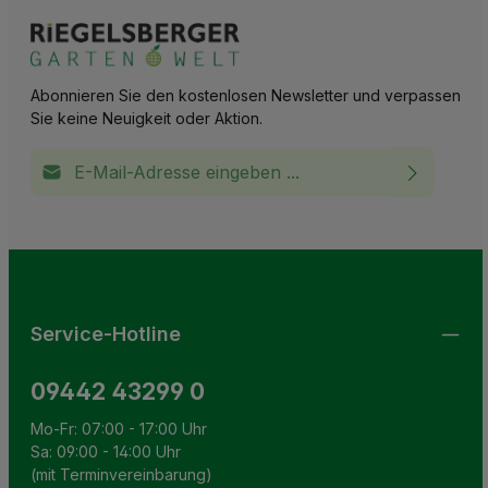
Abonnieren Sie den kostenlosen Newsletter und verpassen
Sie keine Neuigkeit oder Aktion.
E-Mail-Adresse*
Ich habe die
Datenschutzbestimmungen
zur Kenntnis
This site is protected by reCAPTCHA and the Google
Privacy Policy
and
Terms of Service
apply.
Die mit einem Stern (*) markierten Felder sind
genommen und die
AGB
gelesen und bin mit ihnen
Pflichtfelder.
einverstanden.
Service-Hotline
09442 43299 0
Mo-Fr: 07:00 - 17:00 Uhr
Sa: 09:00 - 14:00 Uhr
(mit Terminvereinbarung)