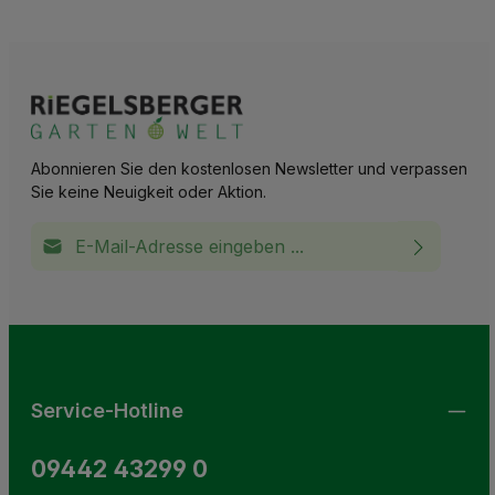
Abonnieren Sie den kostenlosen Newsletter und verpassen
Sie keine Neuigkeit oder Aktion.
E-Mail-Adresse*
Ich habe die
Datenschutzbestimmungen
zur Kenntnis
This site is protected by reCAPTCHA and the Google
Privacy Policy
and
Terms of Service
apply.
Die mit einem Stern (*) markierten Felder sind
genommen und die
AGB
gelesen und bin mit ihnen
Pflichtfelder.
einverstanden.
Service-Hotline
09442 43299 0