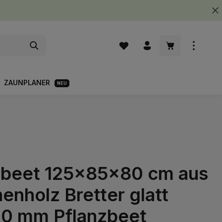
Warenkorb enth
ZAUNPLANER
NEU
beet 125x85x80 cm aus
enholz Bretter glatt
0 mm Pflanzbeet