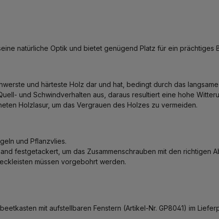
ne natürliche Optik und bietet genügend Platz für ein prächtiges 
hwerste und härteste Holz dar und hat, bedingt durch das langsame
uell- und Schwindverhalten aus, daraus resultiert eine hohe Witter
gneten Holzlasur, um das Vergrauen des Holzes zu vermeiden.
eln und Pflanzvlies.
nband festgetackert, um das Zusammenschrauben mit den richtigen A
bdeckleisten müssen vorgebohrt werden.
tkasten mit aufstellbaren Fenstern (Artikel-Nr. GP8041) im Liefer