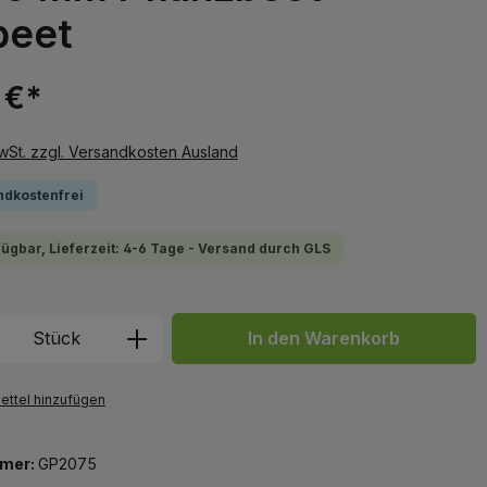
beet
 €*
MwSt. zzgl. Versandkosten Ausland
ndkostenfrei
fügbar, Lieferzeit: 4-6 Tage - Versand durch GLS
 Anzahl: Gib den gewünschten Wert ein 
Stück
In den Warenkorb
ttel hinzufügen
mer:
GP2075