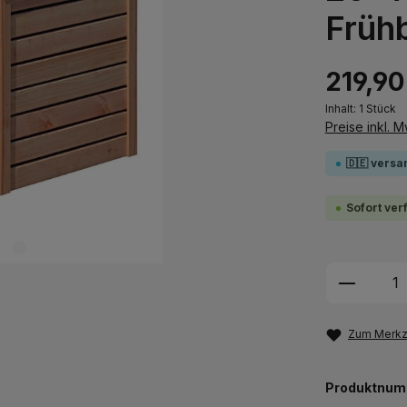
Früh
219,90
Inhalt:
1 Stück
Preise inkl. 
🇩🇪 versa
Sofort ver
Produkt
Zum Merkze
Produktnum