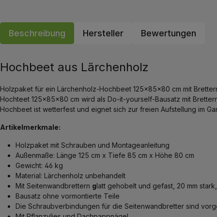
Beschreibung
Hersteller
Bewertungen
Hochbeet aus Lärchenholz
Holzpaket für ein Lärchenholz-Hochbeet 125x85x80 cm mit Brettern 
Hochteet 125x85x80 cm wird als Do-it-yourself-Bausatz mit Brettern
Hochbeet ist wetterfest und eignet sich zur freien Aufstellung im 
Artikelmerkmale:
Holzpaket mit Schrauben und Montageanleitung
Außenmaße: Länge 125 cm x Tiefe 85 cm x Höhe 80 cm
Gewicht: 46 kg
Material: Lärchenholz unbehandelt
Mit Seitenwandbrettern
g
latt gehobelt und gefast, 20 mm star
Bausatz ohne vormontierte Teile
Die Schraubverbindungen für die Seitenwandbretter sind vorg
Mit Pflanzvlies und Dachpappnägel