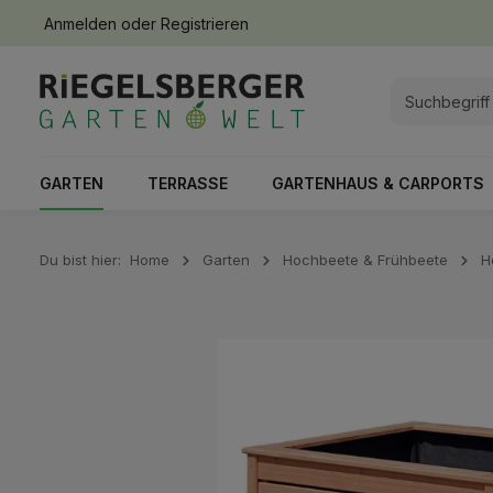
Anmelden
oder
Registrieren
springen
Zur Hauptnavigation springen
GARTEN
TERRASSE
GARTENHAUS & CARPORTS
Du bist hier:
Home
Garten
Hochbeete & Frühbeete
H
Bildergalerie überspringen