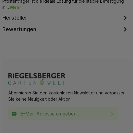
Pfostenträger ist die ideale Lösung für die stabile Befestigung
Ih…
Mehr
Hersteller
Bewertungen
Abonnieren Sie den kostenlosen Newsletter und verpassen
Sie keine Neuigkeit oder Aktion.
E-Mail-Adresse*
Ich habe die
Datenschutzbestimmungen
zur Kenntnis
This site is protected by reCAPTCHA and the Google
Privacy Policy
and
Terms of Service
apply.
Die mit einem Stern (*) markierten Felder sind
genommen und die
AGB
gelesen und bin mit ihnen