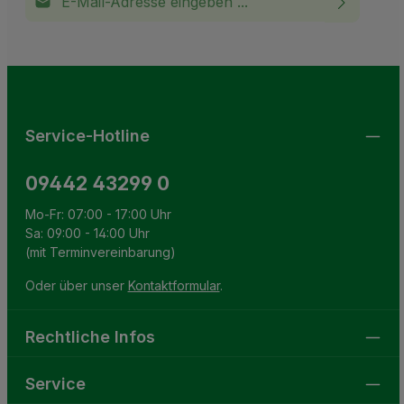
Ich habe die
Datenschutzbestimmungen
zur Kenntnis
This site is protected by reCAPTCHA and the Google
Privacy Policy
and
Terms of Service
apply.
Die mit einem Stern (*) markierten Felder sind
genommen und die
AGB
gelesen und bin mit ihnen
Pflichtfelder.
einverstanden.
Service-Hotline
09442 43299 0
Mo-Fr: 07:00 - 17:00 Uhr
Sa: 09:00 - 14:00 Uhr
(mit Terminvereinbarung)
Oder über unser
Kontaktformular
.
Rechtliche Infos
Service