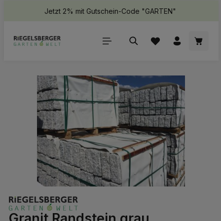
Jetzt 2% mit Gutschein-Code "GARTEN"
halt springen
Waren
Bildergalerie überspringen
Granit Randstein grau