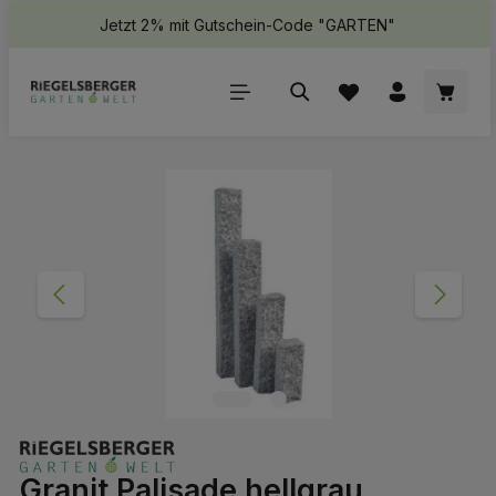
Jetzt 2% mit Gutschein-Code "GARTEN"
halt springen
Waren
Bildergalerie überspringen
Granit Palisade hellgrau