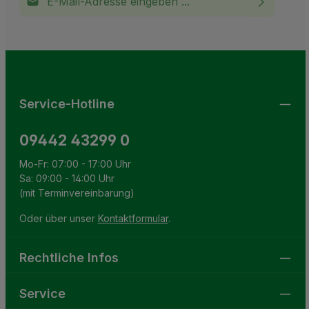
Ich habe die
Datenschutzbestimmungen
zur Kenntnis
This site is protected by reCAPTCHA and the Google
Privacy Policy
and
Terms of Service
apply.
Die mit einem Stern (*) markierten Felder sind
genommen und die
AGB
gelesen und bin mit ihnen
Pflichtfelder.
einverstanden.
Service-Hotline
09442 43299 0
Mo-Fr: 07:00 - 17:00 Uhr
Sa: 09:00 - 14:00 Uhr
(mit Terminvereinbarung)
Oder über unser
Kontaktformular
.
Rechtliche Infos
Service