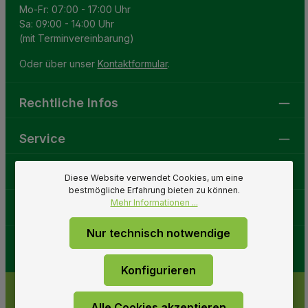
Mo-Fr: 07:00 - 17:00 Uhr
Sa: 09:00 - 14:00 Uhr
(mit Terminvereinbarung)
Oder über unser
Kontaktformular
.
Rechtliche Infos
Service
Gartenwelt
Diese Website verwendet Cookies, um eine
bestmögliche Erfahrung bieten zu können.
Mehr Informationen ...
Folge uns
Nur technisch notwendige
Konfigurieren
Alle Cookies akzeptieren