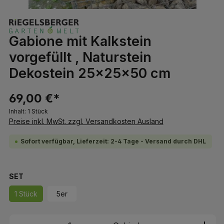
Gabione mit Kalkstein
vorgefüllt , Naturstein
Dekostein 25x25x50 cm
69,00 €*
Inhalt:
1 Stück
Preise inkl. MwSt. zzgl. Versandkosten Ausland
Sofort verfügbar, Lieferzeit: 2-4 Tage - Versand durch DHL
auswählen
SET
1 Stück
5er
Produkt Anzahl: Gib den gewünschten We