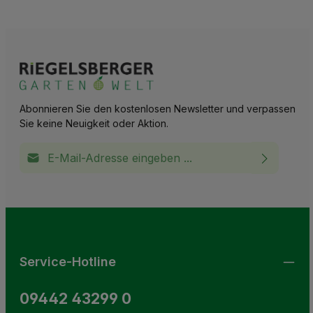
Abonnieren Sie den kostenlosen Newsletter und verpassen
Sie keine Neuigkeit oder Aktion.
E-Mail-Adresse*
Ich habe die
Datenschutzbestimmungen
zur Kenntnis
This site is protected by reCAPTCHA and the Google
Privacy Policy
and
Terms of Service
apply.
Die mit einem Stern (*) markierten Felder sind
genommen und die
AGB
gelesen und bin mit ihnen
Pflichtfelder.
einverstanden.
Service-Hotline
09442 43299 0