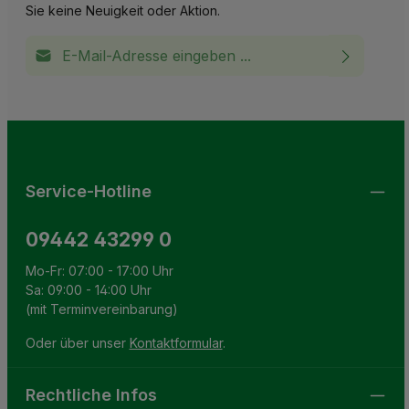
Sie keine Neuigkeit oder Aktion.
E-Mail-Adresse*
Ich habe die
Datenschutzbestimmungen
zur Kenntnis
This site is protected by reCAPTCHA and the Google
Privacy Policy
and
Terms of Service
apply.
Die mit einem Stern (*) markierten Felder sind
genommen und die
AGB
gelesen und bin mit ihnen
Pflichtfelder.
einverstanden.
Service-Hotline
09442 43299 0
Mo-Fr: 07:00 - 17:00 Uhr
Sa: 09:00 - 14:00 Uhr
(mit Terminvereinbarung)
Oder über unser
Kontaktformular
.
Rechtliche Infos