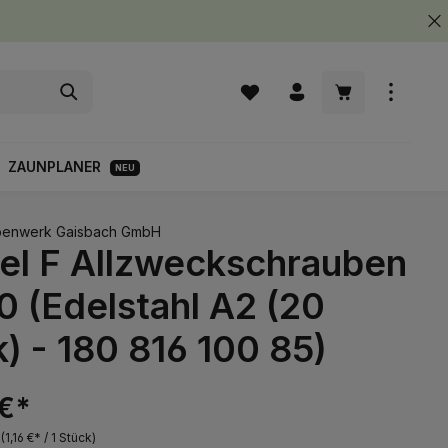
Warenkorb enth
ZAUNPLANER
NEU
enwerk Gaisbach GmbH
el F Allzweckschrauben
 (Edelstahl A2 (20
) - 180 816 100 85)
 €*
k
(1,16 €* / 1 Stück)