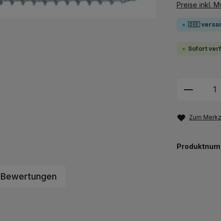
Preise inkl. 
🇩🇪 versa
Sofort ver
Produkt
Zum Merkze
Produktnum
Bewertungen