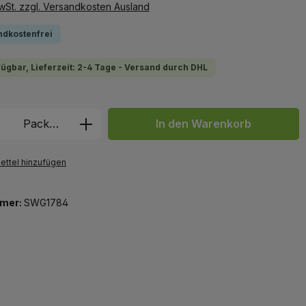
MwSt. zzgl. Versandkosten Ausland
ndkostenfrei
fügbar, Lieferzeit: 2-4 Tage - Versand durch DHL
 Anzahl: Gib den gewünschten Wert ein 
Packung
In den Warenkorb
ttel hinzufügen
mer:
SWG1784