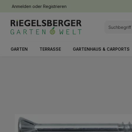
Anmelden
oder
Registrieren
springen
Zur Hauptnavigation springen
GARTEN
TERRASSE
GARTENHAUS & CARPORTS
Bildergalerie überspringen