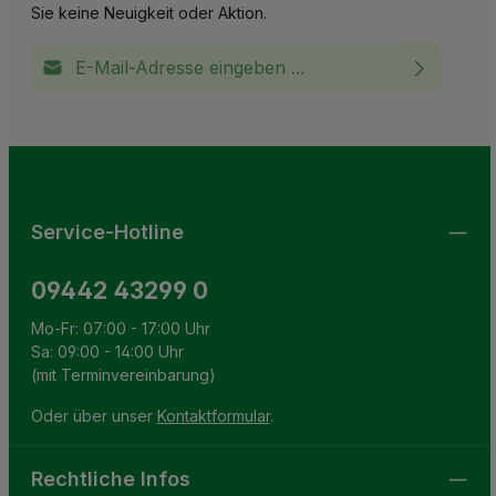
Sie keine Neuigkeit oder Aktion.
E-Mail-Adresse*
Ich habe die
Datenschutzbestimmungen
zur Kenntnis
This site is protected by reCAPTCHA and the Google
Privacy Policy
and
Terms of Service
apply.
Die mit einem Stern (*) markierten Felder sind
genommen und die
AGB
gelesen und bin mit ihnen
Pflichtfelder.
einverstanden.
Service-Hotline
09442 43299 0
Mo-Fr: 07:00 - 17:00 Uhr
Sa: 09:00 - 14:00 Uhr
(mit Terminvereinbarung)
Oder über unser
Kontaktformular
.
Rechtliche Infos