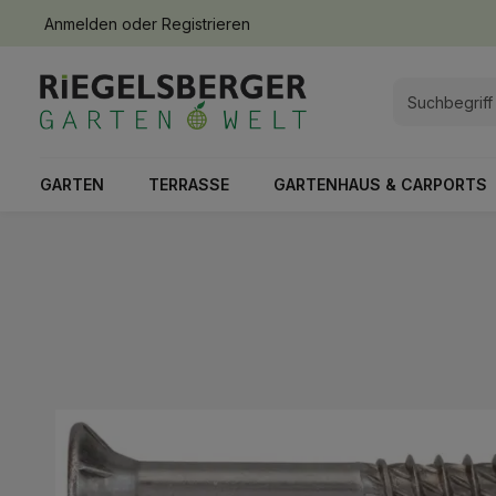
Anmelden
oder
Registrieren
springen
Zur Hauptnavigation springen
GARTEN
TERRASSE
GARTENHAUS & CARPORTS
Bildergalerie überspringen