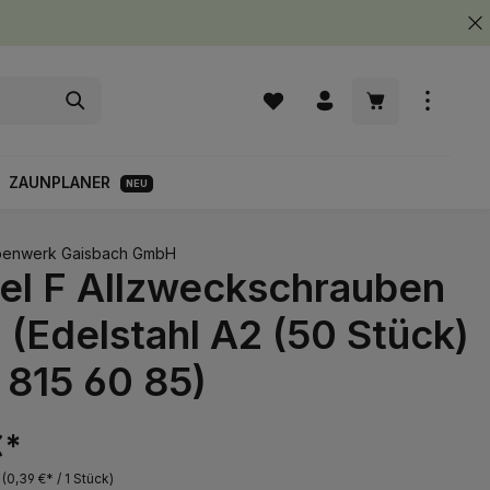
Warenkorb enth
ZAUNPLANER
NEU
enwerk Gaisbach GmbH
el F Allzweckschrauben
(Edelstahl A2 (50 Stück)
 815 60 85)
€*
k
(0,39 €* / 1 Stück)