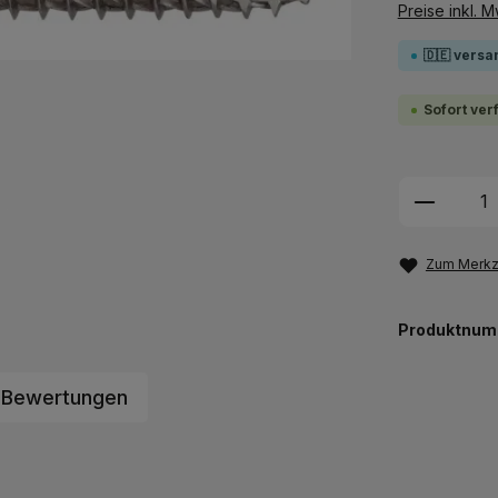
Preise inkl. 
🇩🇪 versa
Sofort ver
Produkt
Zum Merkze
Produktnum
Bewertungen