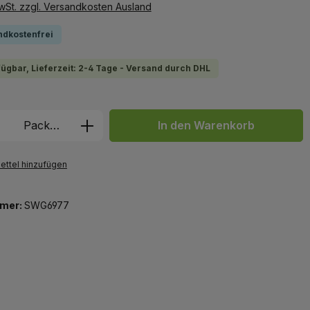
MwSt. zzgl. Versandkosten Ausland
ndkostenfrei
fügbar, Lieferzeit: 2-4 Tage - Versand durch DHL
 Anzahl: Gib den gewünschten Wert ein 
Packung
In den Warenkorb
ttel hinzufügen
mer:
SWG6977