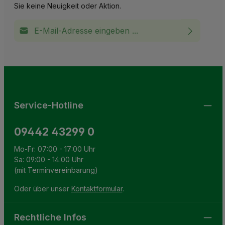
Sie keine Neuigkeit oder Aktion.
E-Mail-Adresse*
Ich habe die
Datenschutzbestimmungen
zur Kenntnis
This site is protected by reCAPTCHA and the Google
Privacy Policy
and
Terms of Service
apply.
Die mit einem Stern (*) markierten Felder sind
genommen und die
AGB
gelesen und bin mit ihnen
Pflichtfelder.
einverstanden.
Service-Hotline
09442 43299 0
Mo-Fr: 07:00 - 17:00 Uhr
Sa: 09:00 - 14:00 Uhr
(mit Terminvereinbarung)
Oder über unser
Kontaktformular
.
Rechtliche Infos