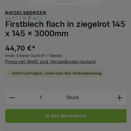
Firstblech flach in ziegelrot 145
x 145 x 3000mm
44,70 €*
Inhalt:
3 Meter
(14,90 €* / 1 Meter)
Preise inkl. MwSt. zzgl. Versandkosten Ausland
Sofort verfügbar, Lieferzeit: Nur Selbstabholung
Produkt Anzahl: Gib den gewünschten We
Stück
In den Warenkorb