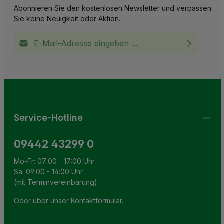
Abonnieren Sie den kostenlosen Newsletter und verpassen
Sie keine Neuigkeit oder Aktion.
E-Mail-Adresse*
Ich habe die
Datenschutzbestimmungen
zur Kenntnis
This site is protected by reCAPTCHA and the Google
Privacy Policy
and
Terms of Service
apply.
Die mit einem Stern (*) markierten Felder sind
genommen und die
AGB
gelesen und bin mit ihnen
Pflichtfelder.
einverstanden.
Service-Hotline
09442 43299 0
Mo-Fr: 07:00 - 17:00 Uhr
Sa: 09:00 - 14:00 Uhr
(mit Terminvereinbarung)
Oder über unser
Kontaktformular
.