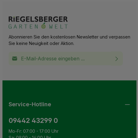
Abonnieren Sie den kostenlosen Newsletter und verpassen
Sie keine Neuigkeit oder Aktion.
E-Mail-Adresse*
Ich habe die
Datenschutzbestimmungen
zur Kenntnis
This site is protected by reCAPTCHA and the Google
Privacy Policy
and
Terms of Service
apply.
Die mit einem Stern (*) markierten Felder sind
genommen und die
AGB
gelesen und bin mit ihnen
Pflichtfelder.
einverstanden.
Service-Hotline
09442 43299 0
Mo-Fr: 07:00 - 17:00 Uhr
Sa: 09:00 - 14:00 Uhr