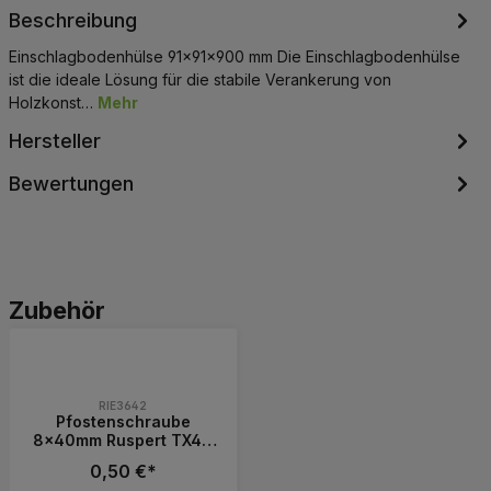
Beschreibung
Einschlagbodenhülse 91x91x900 mm Die Einschlagbodenhülse
ist die ideale Lösung für die stabile Verankerung von
Holzkonst…
Mehr
Hersteller
Bewertungen
Produktgalerie überspringen
Zubehör
RIE3642
Pfostenschraube
8x40mm Ruspert TX40
aus Stahl für
0,50 €*
Pfostenträger