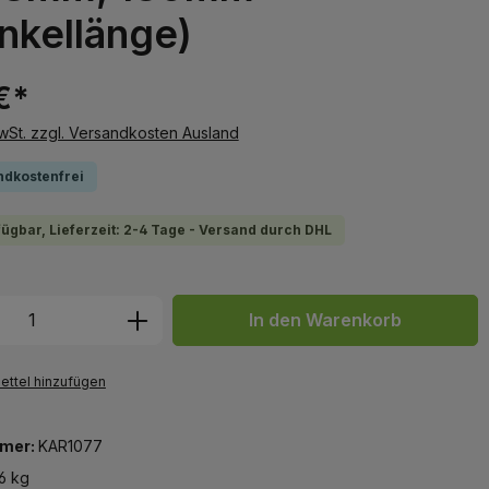
nkellänge)
€*
MwSt. zzgl. Versandkosten Ausland
ndkostenfrei
fügbar, Lieferzeit: 2-4 Tage - Versand durch DHL
 Anzahl: Gib den gewünschten Wert ein 
In den Warenkorb
ttel hinzufügen
mer:
KAR1077
6 kg