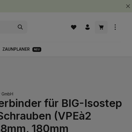
Warenkorb enth
ZAUNPLANER
NEU
r GmbH
rbinder für BIG-Isostep
. Schrauben (VPEà2
58mm, 180mm