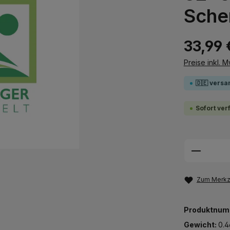
Sche
33,99 
Preise inkl. 
🇩🇪 versa
Sofort ver
Produkt
Zum Merkze
Produktnum
Gewicht:
0.4