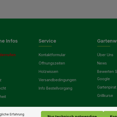
he Infos
Service
Gartenw
derrufen
Kontaktformular
Über Uns
Öffnungszeiten
News
Holzwissen
Bewerten S
Google
z
Versandbedingungen
Gartenpirat
echt
Info Bestellvorgang
Grillkurse
heit
liche Erfahrung
Nur technisch notwendige
Kon