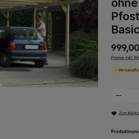
ohne
Pfos
Basi
999,00
Preise inkl. 
Versandfer
Produkt
Zum Merkze
Produktnum