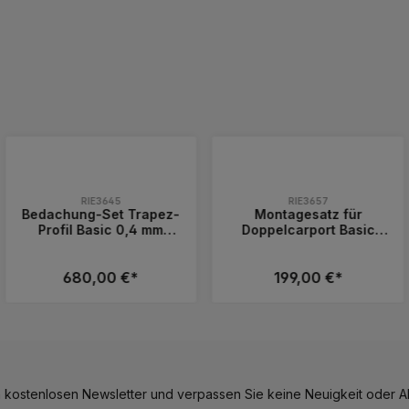
RIE3645
RIE3657
Bedachung-Set Trapez-
Montagesatz für
Profil Basic 0,4 mm
Doppelcarport Basic
anthrazit für Carport
(Schrauben, Winkel etc.)
Basic B600xT500 cm
680,00 €*
199,00 €*
reduzieren.
zu erhöhen oder zu reduzieren.
hen, um die Anzahl zu erhöhen oder zu 
utze die Schaltflächen, um die Anzahl 
n Wert ein oder benutze die Schaltfläc
 Gib den gewünschten Wert ein oder ben
Produkt Anzahl: Gib den gewünschte
Produkt Anzahl:
 kostenlosen Newsletter und verpassen Sie keine Neuigkeit oder Ak