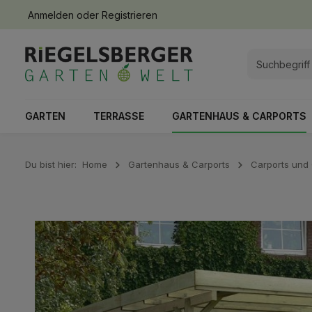
Anmelden
oder
Registrieren
springen
Zur Hauptnavigation springen
GARTEN
TERRASSE
GARTENHAUS & CARPORTS
Du bist hier:
Home
Gartenhaus & Carports
Carports und
Bildergalerie überspringen