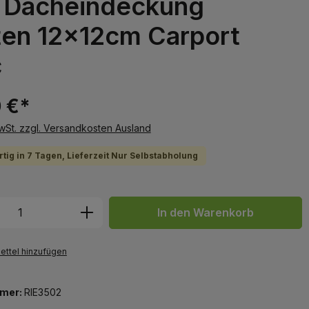
 Dacheindeckung
ten 12x12cm Carport
c
 €*
MwSt. zzgl. Versandkosten Ausland
tig in 7 Tagen, Lieferzeit Nur Selbstabholung
 Anzahl: Gib den gewünschten Wert ein 
In den Warenkorb
ttel hinzufügen
mer:
RIE3502