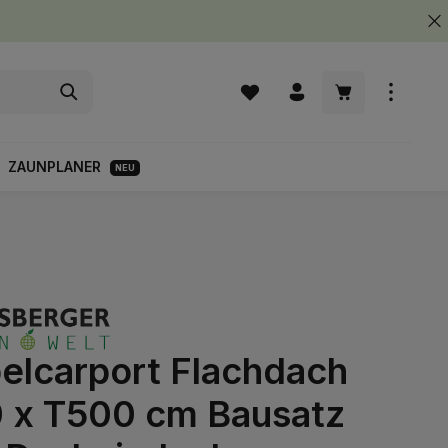
Warenkorb enth
ZAUNPLANER
NEU
elcarport Flachdach
 x T500 cm Bausatz