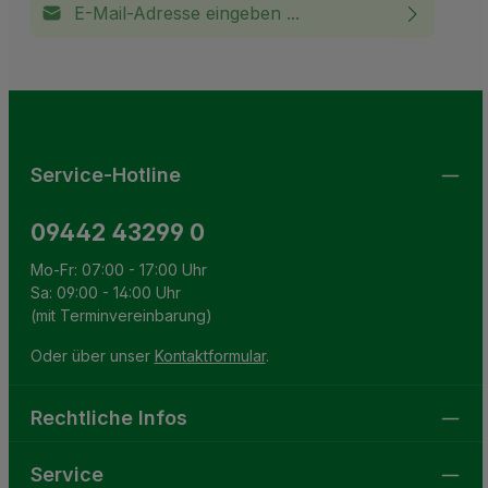
Ich habe die
Datenschutzbestimmungen
zur Kenntnis
This site is protected by reCAPTCHA and the Google
Privacy Policy
and
Terms of Service
apply.
Die mit einem Stern (*) markierten Felder sind
genommen und die
AGB
gelesen und bin mit ihnen
Pflichtfelder.
einverstanden.
Service-Hotline
09442 43299 0
Mo-Fr: 07:00 - 17:00 Uhr
Sa: 09:00 - 14:00 Uhr
(mit Terminvereinbarung)
Oder über unser
Kontaktformular
.
Rechtliche Infos
Service