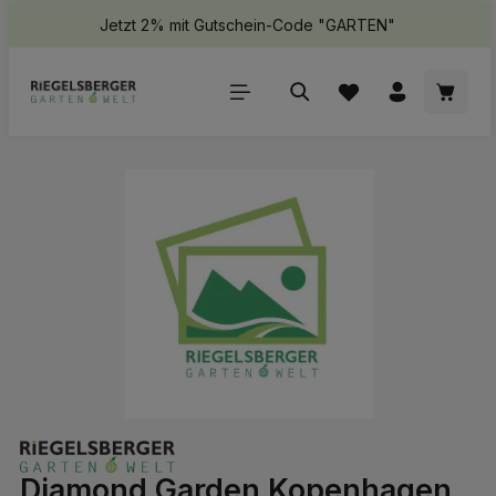
Jetzt 2% mit Gutschein-Code "GARTEN"
halt springen
Waren
Bildergalerie überspringen
Diamond Garden Kopenhagen