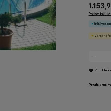
1.153,
Preise inkl. 
🇩🇪 versa
Versandfer
Produkt
Zum Merkze
Produktnum