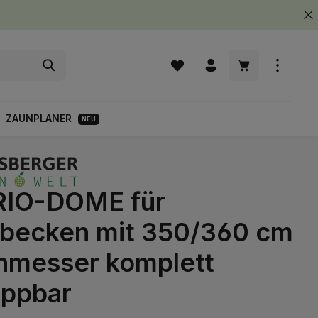
Warenkorb enth
ZAUNPLANER
NEU
IO-DOME für
becken mit 350/360 cm
hmesser komplett
appbar