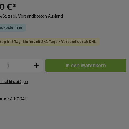
90 €*
MwSt. zzgl. Versandkosten Ausland
ndkostenfrei
tig in 1 Tag, Lieferzeit 2-4 Tage - Versand durch DHL
 Anzahl: Gib den gewünschten Wert ein 
In den Warenkorb
ttel hinzufügen
mer:
ARC1049