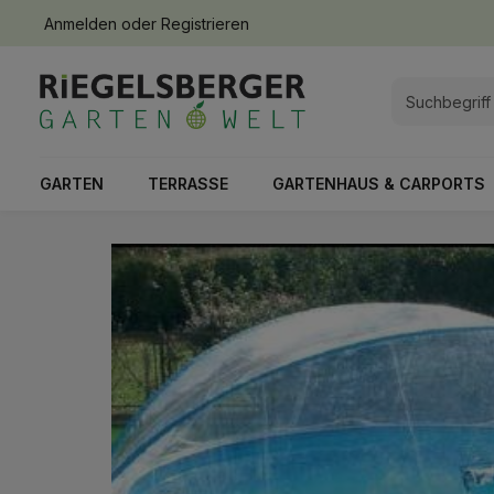
Anmelden
oder
Registrieren
springen
Zur Hauptnavigation springen
GARTEN
TERRASSE
GARTENHAUS & CARPORTS
Bildergalerie überspringen