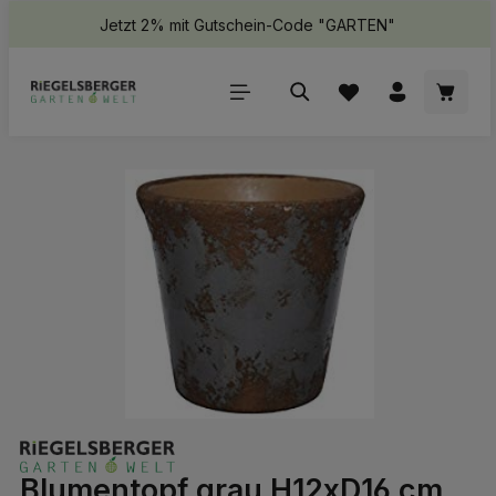
Jetzt 2% mit Gutschein-Code "GARTEN"
halt springen
Waren
Bildergalerie überspringen
Blumentopf grau H12xD16 cm