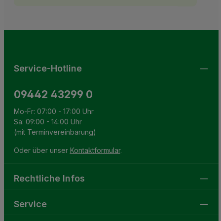
Ich habe die
Datenschutzbestimmungen
zur Kenntnis
This site is protected by reCAPTCHA and the Google
Privacy Policy
and
Terms of Service
apply.
Die mit einem Stern (*) markierten Felder sind
genommen und die
AGB
gelesen und bin mit ihnen
Pflichtfelder.
einverstanden.
Service-Hotline
09442 43299 0
Mo-Fr: 07:00 - 17:00 Uhr
Sa: 09:00 - 14:00 Uhr
(mit Terminvereinbarung)
Oder über unser
Kontaktformular
.
Rechtliche Infos
Service