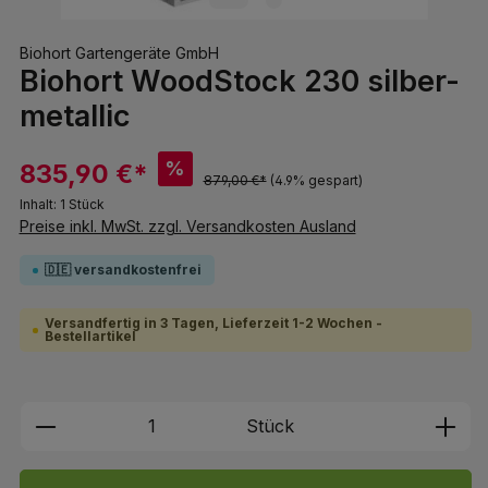
Biohort Gartengeräte GmbH
Biohort WoodStock 230 silber-
metallic
%
835,90 €*
879,00 €*
(4.9% gespart)
Inhalt:
1 Stück
Preise inkl. MwSt. zzgl. Versandkosten Ausland
🇩🇪 versandkostenfrei
Versandfertig in 3 Tagen, Lieferzeit 1-2 Wochen -
Bestellartikel
Produkt Anzahl: Gib den gewünschten We
Stück