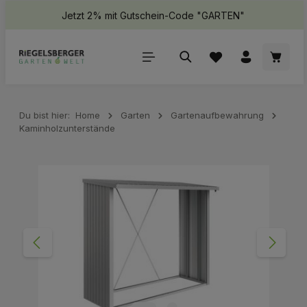
Jetzt 2% mit Gutschein-Code "GARTEN"
halt springen
Waren
Du bist hier:
Home
Garten
Gartenaufbewahrung
Kaminholzunterstände
Bildergalerie überspringen