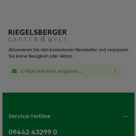
Abonnieren Sie den kostenlosen Newsletter und verpassen
Sie keine Neuigkeit oder Aktion.
E-Mail-Adresse*
Ich habe die
Datenschutzbestimmungen
zur Kenntnis
This site is protected by reCAPTCHA and the Google
Privacy Policy
and
Terms of Service
apply.
Die mit einem Stern (*) markierten Felder sind
genommen und die
AGB
gelesen und bin mit ihnen
Pflichtfelder.
einverstanden.
Service-Hotline
09442 43299 0