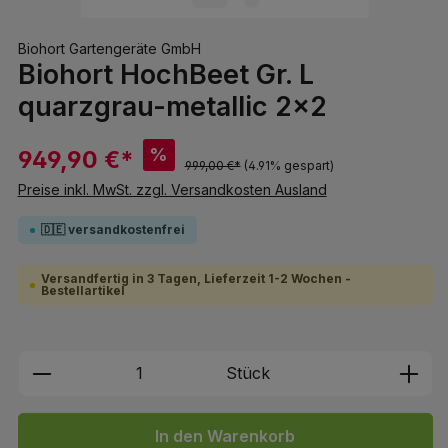
Biohort Gartengeräte GmbH
Biohort HochBeet Gr. L
quarzgrau-metallic 2x2
%
949,90 €*
999,00 €*
(4.91% gespart)
Preise inkl. MwSt. zzgl. Versandkosten Ausland
🇩🇪 versandkostenfrei
Versandfertig in 3 Tagen, Lieferzeit 1-2 Wochen -
Bestellartikel
Produkt Anzahl: Gib den gewünschten We
Stück
In den Warenkorb