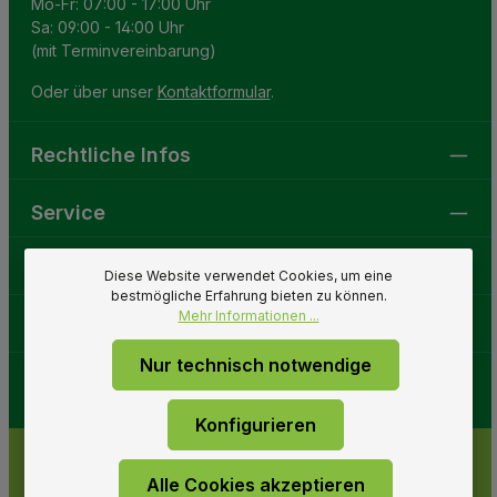
Mo-Fr: 07:00 - 17:00 Uhr
Sa: 09:00 - 14:00 Uhr
(mit Terminvereinbarung)
Oder über unser
Kontaktformular
.
Rechtliche Infos
Service
Gartenwelt
Diese Website verwendet Cookies, um eine
bestmögliche Erfahrung bieten zu können.
Mehr Informationen ...
Folge uns
Nur technisch notwendige
Konfigurieren
Alle Cookies akzeptieren