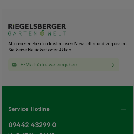
Abonnieren Sie den kostenlosen Newsletter und verpassen
Sie keine Neuigkeit oder Aktion.
E-Mail-Adresse*
Ich habe die
Datenschutzbestimmungen
zur Kenntnis
This site is protected by reCAPTCHA and the Google
Privacy Policy
and
Terms of Service
apply.
Die mit einem Stern (*) markierten Felder sind
genommen und die
AGB
gelesen und bin mit ihnen
Pflichtfelder.
einverstanden.
Service-Hotline
09442 43299 0