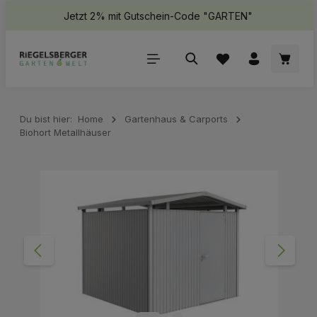
Jetzt 2% mit Gutschein-Code "GARTEN"
halt springen
Waren
Du bist hier:
Home
Gartenhaus & Carports
Biohort Metallhäuser
Bildergalerie überspringen