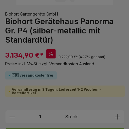
Biohort Gartengeräte GmbH
Biohort Gerätehaus Panorma
Gr. P4 (silber-metallic mit
Standardtür)
%
3.134,90 €*
3.299,00 €*
(4.97% gespart)
Preise inkl. MwSt. zzgl. Versandkosten Ausland
🇩🇪 versandkostenfrei
Versandfertig in 3 Tagen, Lieferzeit 1-2 Wochen -
Bestellartikel
Produkt Anzahl: Gib den gewünschten We
Stück