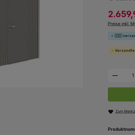
2.659,
Preise inkl. 
🇩🇪 versa
Versandfer
Produkt
Zum Merkze
Produktnum