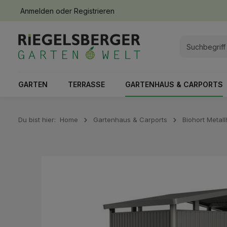
Anmelden
oder
Registrieren
springen
Zur Hauptnavigation springen
GARTEN
TERRASSE
GARTENHAUS & CARPORTS
Du bist hier:
Home
Gartenhaus & Carports
Biohort Metal
Bildergalerie überspringen