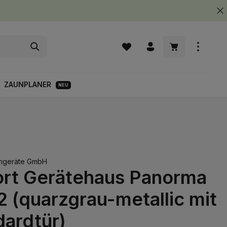
Warenkorb enth
ZAUNPLANER
NEU
engeräte GmbH
ort Gerätehaus Panorma
2 (quarzgrau-metallic mit
dardtür)