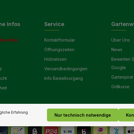
he Infos
Service
Gartenw
derrufen
Kontaktformular
Über Uns
Öffnungszeiten
News
Holzwissen
Bewerten S
Google
z
Versandbedingungen
Gartenpirat
echt
Info Bestellvorgang
Grillkurse
heit
liche Erfahrung
Nur technisch notwendige
Kon