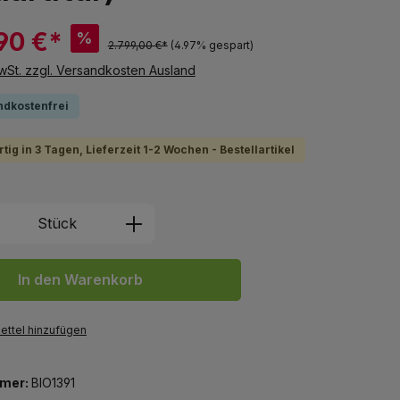
90 €*
%
2.799,00 €*
(4.97% gespart)
MwSt. zzgl. Versandkosten Ausland
ndkostenfrei
tig in 3 Tagen, Lieferzeit 1-2 Wochen - Bestellartikel
 Anzahl: Gib den gewünschten Wert ein 
Stück
In den Warenkorb
ttel hinzufügen
mer:
BIO1391