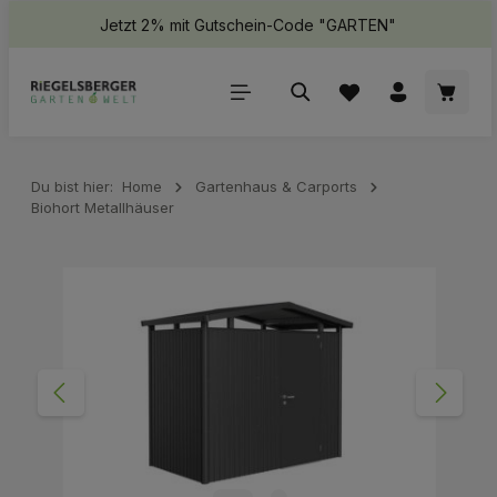
Jetzt 2% mit Gutschein-Code "GARTEN"
halt springen
Waren
Du bist hier:
Home
Gartenhaus & Carports
Biohort Metallhäuser
Bildergalerie überspringen