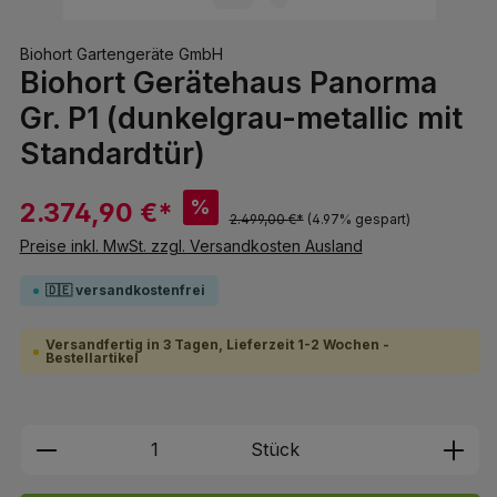
Biohort Gartengeräte GmbH
Biohort Gerätehaus Panorma
Gr. P1 (dunkelgrau-metallic mit
Standardtür)
%
2.374,90 €*
2.499,00 €*
(4.97% gespart)
Preise inkl. MwSt. zzgl. Versandkosten Ausland
🇩🇪 versandkostenfrei
Versandfertig in 3 Tagen, Lieferzeit 1-2 Wochen -
Bestellartikel
Produkt Anzahl: Gib den gewünschten We
Stück