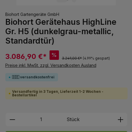
Biohort Gartengeräte GmbH
Biohort Gerätehaus HighLine
Gr. H5 (dunkelgrau-metallic,
Standardtür)
%
3.086,90 €*
3.249,00 €*
(4.99% gespart)
Preise inkl. MwSt. zzgl. Versandkosten Ausland
🇩🇪 versandkostenfrei
Versandfertig in 3 Tagen, Lieferzeit 1-2 Wochen -
Bestellartikel
Produkt Anzahl: Gib den gewünschten We
Stück