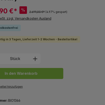
90 €*
%
2.699,00 €*
(4.97% gespart)
MwSt. zzgl. Versandkosten Ausland
ndkostenfrei
tig in 3 Tagen, Lieferzeit 1-2 Wochen - Bestellartikel
 Anzahl: Gib den gewünschten Wert ein 
Stück
In den Warenkorb
ttel hinzufügen
mer:
BIO1366