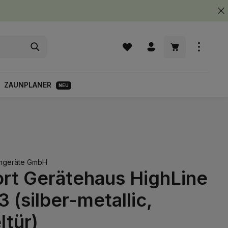
Warenkorb enth
ZAUNPLANER
NEU
engeräte GmbH
ort Gerätehaus HighLine
3 (silber-metallic,
ltür)