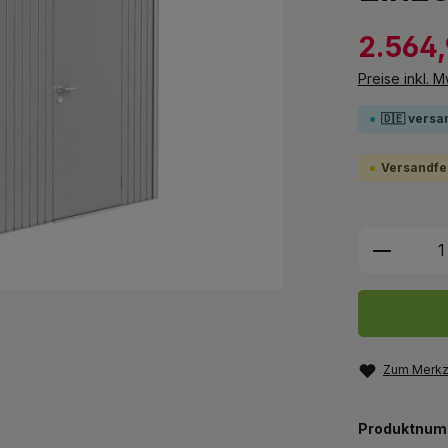
2.564,
Preise inkl. 
🇩🇪 versa
Versandfer
Produkt
Zum Merkze
Produktnum