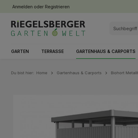
Anmelden
oder
Registrieren
springen
Zur Hauptnavigation springen
GARTEN
TERRASSE
GARTENHAUS & CARPORTS
Du bist hier:
Home
Gartenhaus & Carports
Biohort Metal
Bildergalerie überspringen