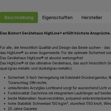
Beschreibung
Eigenschaften
Hersteller
Das Biohort Gerätehaus HighLine® erfüllt höchste Ansprüche.
Für alle, die hinsichtlich Qualität und Design das Beste suchen -
das HighLine® zu einer Augenweide. Für die optimale Sicherheit sor
Das Gerätehaus HighLine® ist absolut wartungsfrei!
Das HighLine® ist das ultimative Gerätehaus, das auch hinsichtlich Sic
quarzgrau-metallic und dunkelgrau-metallic).
Sicherheit: 3-fach Verriegelung mit Edelstahl-Drückergarnitur,
Türanschlag: DIN rechts.
umlaufendes Acrylglas-Lichtband sorgt für ausreichend Licht vo
Funktionalität: Dachrinne mit integriertem Laubfänger auf beide
beste Materialien: feuerverzinktes, polyamid-einbrennlackiert
hohe Stabilität: Schneelast 150 kg/m², sturmfest (150 km/h, Wi
20 Jahre Garantie