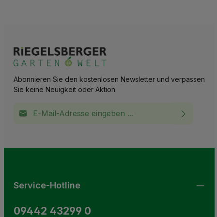
Abonnieren Sie den kostenlosen Newsletter und verpassen
Sie keine Neuigkeit oder Aktion.
E-Mail-Adresse*
Ich habe die
Datenschutzbestimmungen
zur Kenntnis
This site is protected by reCAPTCHA and the Google
Privacy Policy
and
Terms of Service
apply.
Die mit einem Stern (*) markierten Felder sind
genommen und die
AGB
gelesen und bin mit ihnen
Pflichtfelder.
einverstanden.
Service-Hotline
09442 43299 0