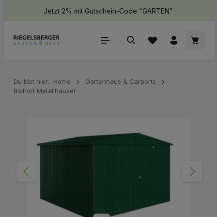
Jetzt 2% mit Gutschein-Code "GARTEN"
halt springen
Waren
Du bist hier:
Home
Gartenhaus & Carports
Biohort Metallhäuser
Bildergalerie überspringen