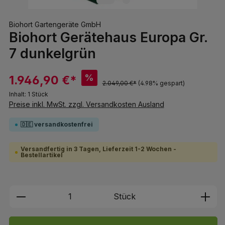
Biohort Gartengeräte GmbH
Biohort Gerätehaus Europa Gr.
7 dunkelgrün
%
1.946,90 €*
2.049,00 €*
(4.98% gespart)
Inhalt:
1 Stück
Preise inkl. MwSt. zzgl. Versandkosten Ausland
🇩🇪 versandkostenfrei
Versandfertig in 3 Tagen, Lieferzeit 1-2 Wochen -
Bestellartikel
Produkt Anzahl: Gib den gewünschten We
Stück