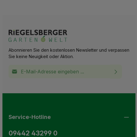
Abonnieren Sie den kostenlosen Newsletter und verpassen
Sie keine Neuigkeit oder Aktion.
E-Mail-Adresse*
Ich habe die
Datenschutzbestimmungen
zur Kenntnis
This site is protected by reCAPTCHA and the Google
Privacy Policy
and
Terms of Service
apply.
Die mit einem Stern (*) markierten Felder sind
genommen und die
AGB
gelesen und bin mit ihnen
Pflichtfelder.
einverstanden.
Service-Hotline
09442 43299 0