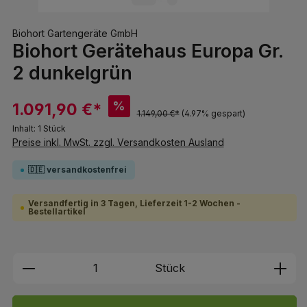
Biohort Gartengeräte GmbH
Biohort Gerätehaus Europa Gr.
2 dunkelgrün
%
1.091,90 €*
1.149,00 €*
(4.97% gespart)
Inhalt:
1 Stück
Preise inkl. MwSt. zzgl. Versandkosten Ausland
🇩🇪 versandkostenfrei
Versandfertig in 3 Tagen, Lieferzeit 1-2 Wochen -
Bestellartikel
Produkt Anzahl: Gib den gewünschten We
Stück