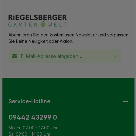
Abonnieren Sie den kostenlosen Newsletter und verpassen
Sie keine Neuigkeit oder Aktion.
E-Mail-Adresse*
Ich habe die
Datenschutzbestimmungen
zur Kenntnis
This site is protected by reCAPTCHA and the Google
Privacy Policy
and
Terms of Service
apply.
Die mit einem Stern (*) markierten Felder sind
genommen und die
AGB
gelesen und bin mit ihnen
Pflichtfelder.
einverstanden.
Service-Hotline
09442 43299 0
Mo-Fr: 07:00 - 17:00 Uhr
Sa: 09:00 - 14:00 Uhr