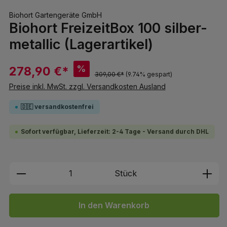
Biohort Gartengeräte GmbH
Biohort FreizeitBox 100 silber-
metallic (Lagerartikel)
%
278,90 €*
309,00 €*
(9.74% gespart)
Preise inkl. MwSt. zzgl. Versandkosten Ausland
🇩🇪 versandkostenfrei
Sofort verfügbar, Lieferzeit: 2-4 Tage - Versand durch DHL
Produkt Anzahl: Gib den gewünschten We
Stück
In den Warenkorb