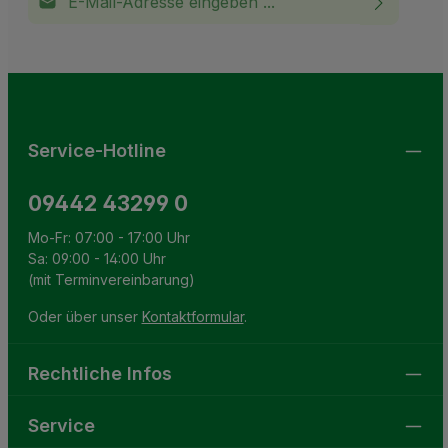
Ich habe die
Datenschutzbestimmungen
zur Kenntnis
This site is protected by reCAPTCHA and the Google
Privacy Policy
and
Terms of Service
apply.
Die mit einem Stern (*) markierten Felder sind
genommen und die
AGB
gelesen und bin mit ihnen
Pflichtfelder.
einverstanden.
Service-Hotline
09442 43299 0
Mo-Fr: 07:00 - 17:00 Uhr
Sa: 09:00 - 14:00 Uhr
(mit Terminvereinbarung)
Oder über unser
Kontaktformular
.
Rechtliche Infos
Service