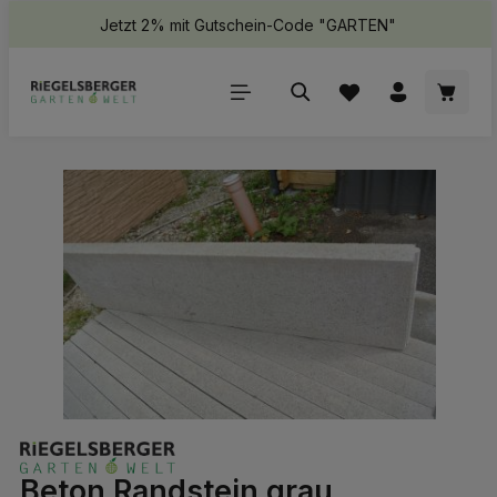
Jetzt 2% mit Gutschein-Code "GARTEN"
halt springen
Waren
Bildergalerie überspringen
Beton Randstein grau